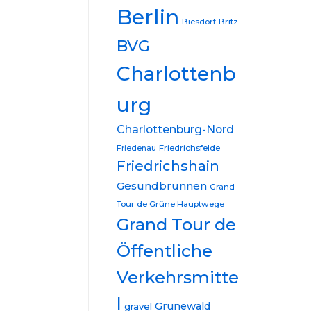
Berlin
Biesdorf
Britz
BVG
Charlottenb
urg
Charlottenburg-Nord
Friedrichsfelde
Friedenau
Friedrichshain
Gesundbrunnen
Grand
Tour de Grüne Hauptwege
Grand Tour de
Öffentliche
Verkehrsmitte
l
Grunewald
gravel